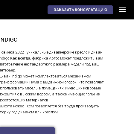
8-800-550-08-29
ЗАКАЗАТЬ КОНСУЛЬТАЦИЮ
С 11 ДО 21
INDIGO
Новинка 2022 - уникальные дизайнерские кресло и диван
Indigo Как всегда, фабрика Аргос может предложить вам
изготовление нестандартного размера модели под ваш
интерьер.
Диван Indigo может комплектоваться механизмом
трансформации Пума с выдвижной опорой, что позволяет
использовать мебель в помещениях, имеющих ковровые
покрытия с высоким ворсом, а также имеющих полы из
дорогостоящих материалов.
Высота ножек 16см позволяется без труда производить
уборку под диваном или креслом.