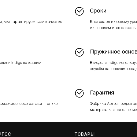
Сроки
и, мы гарантируем вам качество
Благодаря высокому уро
выполняем ваш заказ в т
Пружинное осно
одели Indigo по вашим
В модели Indigo использу
службы наполнения поса
Гарантия
ысоких опорах оставит только
Фабрика Аргос предоста
материалы и наполнение 
РГОС
ТОВАРЫ