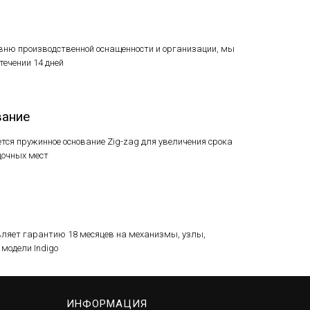
вню производственной оснащенности и организации, мы
ечении 14 дней
вание
ется пружинное основание Zig-zag для увеличения срока
дочных мест
вляет гарантию 18 месяцев на механизмы, узлы,
модели Indigo
ИНФОРМАЦИЯ